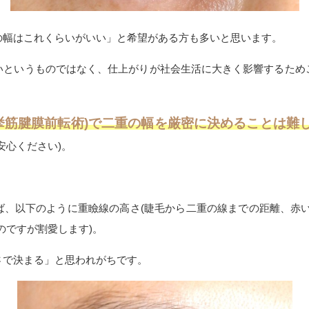
の幅はこれくらいがいい」と希望がある方も多いと思います。
いというものではなく、仕上がりが社会生活に大きく影響するため
挙筋腱膜前転術)で二重の幅を厳密に決めることは難
安心ください)。
ば、以下のように重瞼線の高さ(睫毛から二重の線までの距離、赤い
のですが割愛します)。
さで決まる」と思われがちです。