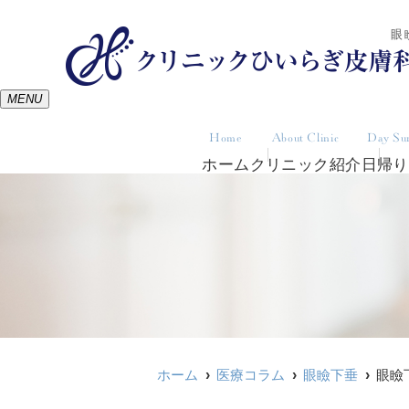
眼
MENU
Home
About Clinic
Day Su
ホーム
クリニック紹介
日帰り
ホーム
医療コラム
眼瞼下垂
眼瞼