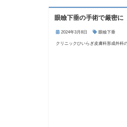
眼瞼下垂の手術で厳密に
2024年3月8日
眼瞼下垂
クリニックひいらぎ皮膚科形成外科