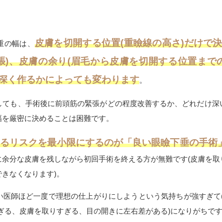
皮膚を切開する位置(重瞼線の高さ)だけで
重の幅は、
張)、皮膚の余り(眉毛から皮膚を切開する位置まで
深く作るかによっても変わります
。
しても、手術後に前頭筋の緊張がどの程度改善するか、どれだけ深
幅を厳密に決めることは困難です。
よるリスクを最小限にするのが「良い眼瞼下垂の手術
に余分な皮膚を残しながら初回手術を終える方が無難です(皮膚を取
きなくなります)。
い医師ほど一度で理想の仕上がりにしようという気持ちが強すぎて(
ぎる、皮膚を取りすぎる、目の開きに左右差がある)になりがちで