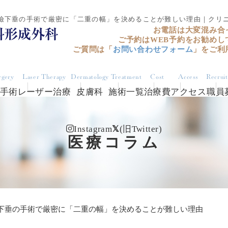
瞼下垂の手術で厳密に「二重の幅」を決めることが難しい理由｜クリ
お電話は大変混み合
ご予約はWEB予約をお勧めし
ご質問は「
お問い合わせフォーム
」をご利
rgery
Laser Therapy
Dermatology
Treatment
Cost
Access
Recrui
手術
レーザー治療
皮膚科
施術一覧
治療費
アクセス
職員
Instagram
(旧Twitter)
医療コラム
下垂の手術で厳密に「二重の幅」を決めることが難しい理由