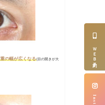
ＷＥＢ予約
二重の幅が広くなる
(目の開きが大