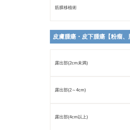
筋膜移植術
皮膚腫瘍・皮下腫瘍【粉瘤、
露出部(2cm未満)
露出部(2～4cm)
露出部(4cm以上)