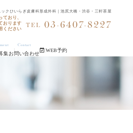
ニックひいらぎ皮膚科形成外科｜池尻大橋・渋谷・三軒茶屋
っており、
03-6407-8227
ております
TEL
用ください
tment
Contact
WEB予約
募集
お問い合わせ