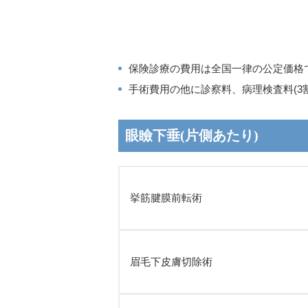
保険診療の費用は全国一律の公定価格
手術費用の他に診察料、病理検査料(3割
眼瞼下垂(片側あたり)
挙筋腱膜前転術
眉毛下皮膚切除術