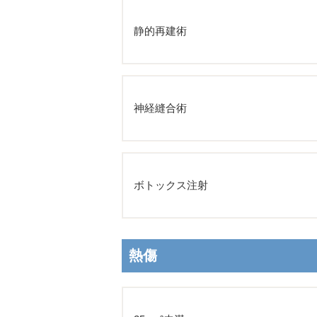
静的再建術
神経縫合術
ボトックス注射
熱傷