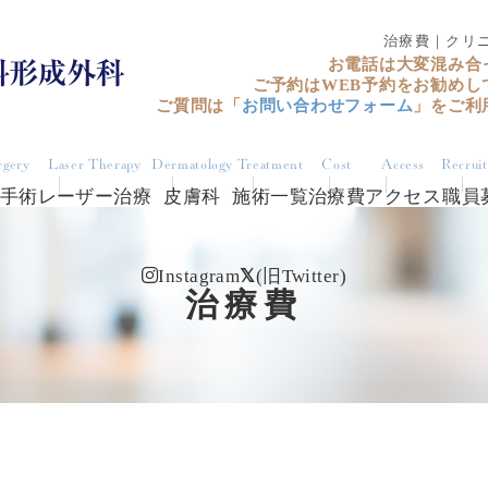
治療費｜クリ
お電話は大変混み合
ご予約はWEB予約をお勧めし
ご質問は「
お問い合わせフォーム
」をご利
rgery
Laser Therapy
Dermatology
Treatment
Cost
Access
Recrui
手術
レーザー治療
皮膚科
施術一覧
治療費
アクセス
職員
Instagram
(旧Twitter)
治療費