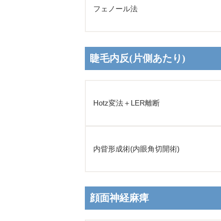
フェノール法
睫毛内反(片側あたり)
Hotz変法＋LER離断
内眥形成術(内眼角切開術)
顔面神経麻痺