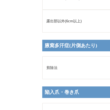
露出部以外(6cm以上)
腋窩多汗症(片側あたり)
剪除法
陥入爪・巻き爪