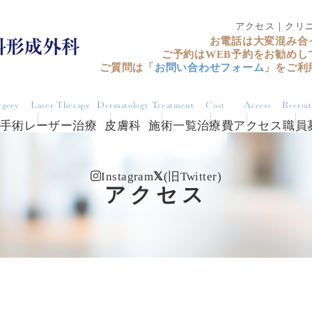
アクセス｜クリ
お電話は大変混み合
ご予約はWEB予約をお勧めし
ご質問は「
お問い合わせフォーム
」をご利
rgery
Laser Therapy
Dermatology
Treatment
Cost
Access
Recrui
手術
レーザー治療
皮膚科
施術一覧
治療費
アクセス
職員
Instagram
(旧Twitter)
アクセス