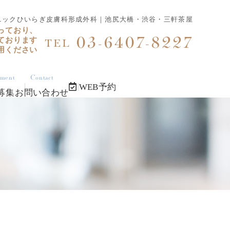
ニックひいらぎ皮膚科形成外科｜池尻大橋・渋谷・三軒茶屋
っており、
03-6407-8227
ております
TEL
用ください
tment
Contact
WEB予約
募集
お問い合わせ