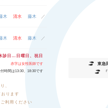
藤木
清水
藤木
／
藤木
清水
藤木
／
休診日…日曜日、祝日
東急
赤字は女性医師です
付時間は13:30、18:30です
「
おり、
ております
を
ご利用ください