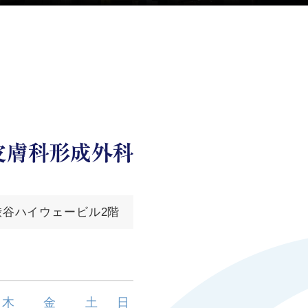
西渋谷ハイウェービル2階
木
金
土
日