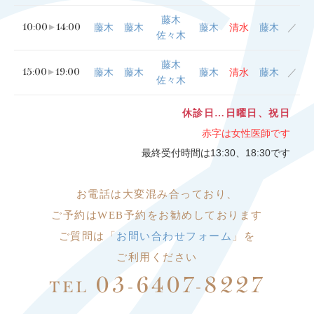
藤木
10:00
14:00
藤木
藤木
藤木
清水
藤木
／
佐々木
藤木
15:00
19:00
藤木
藤木
藤木
清水
藤木
／
佐々木
休診日…日曜日、祝日
赤字は女性医師です
最終受付時間は13:30、18:30です
お電話は大変
混み合っており、
ご予約はWEB予約をお勧めしております
ご質問は「
お問い合わせフォーム
」を
ご利用ください
03-6407-8227
TEL