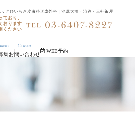
リニックひいらぎ皮膚科形成外科｜池尻大橋・渋谷・三軒茶屋
っており、
03-6407-8227
ております
TEL
用ください
tment
Contact
WEB予約
募集
お問い合わせ