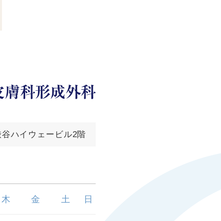
西渋谷ハイウェービル2階
木
金
土
日