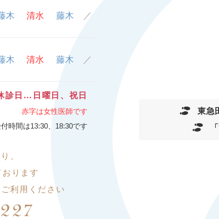
藤木
清水
藤木
／
藤木
清水
藤木
／
休診日…日曜日、祝日
東急
赤字は女性医師です
付時間は13:30、18:30です
「
おり、
ております
を
ご利用ください
8227