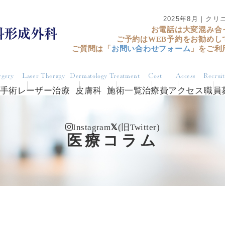
2025年8月｜ク
お電話は大変混み合
ご予約はWEB予約をお勧めし
ご質問は「
お問い合わせフォーム
」をご利
rgery
Laser Therapy
Dermatology
Treatment
Cost
Access
Recrui
手術
レーザー治療
皮膚科
施術一覧
治療費
アクセス
職員
Instagram
(旧Twitter)
医療コラム