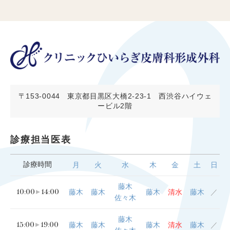
〒153-0044
東京都目黒区大橋2-23-1 西渋谷ハイウェ
ービル2階
診療担当医表
診療時間
月
火
水
木
金
土
日
藤木
10:00
14:00
藤木
藤木
藤木
清水
藤木
／
佐々木
藤木
15:00
19:00
藤木
藤木
藤木
清水
藤木
／