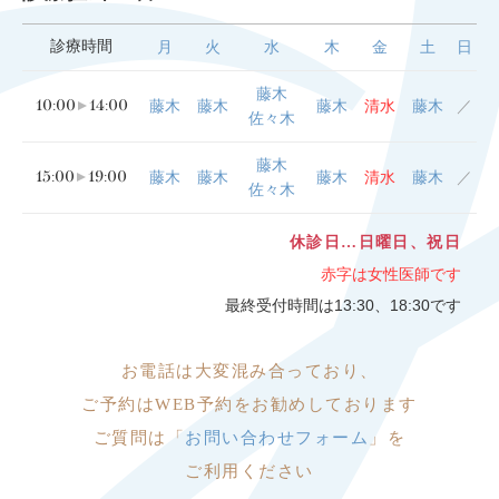
診療時間
月
火
水
木
金
土
日
藤木
10:00
14:00
藤木
藤木
藤木
清水
藤木
／
佐々木
藤木
15:00
19:00
藤木
藤木
藤木
清水
藤木
／
佐々木
休診日…日曜日、祝日
赤字は女性医師です
最終受付時間は13:30、18:30です
お電話は大変
混み合っており、
ご予約はWEB予約をお勧めしております
ご質問は「
お問い合わせフォーム
」を
ご利用ください