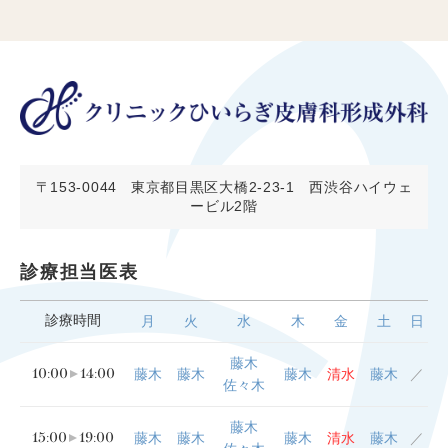
〒153-0044
東京都目黒区大橋2-23-1 西渋谷ハイウェ
ービル2階
診療担当医表
診療時間
月
火
水
木
金
土
日
藤木
10:00
14:00
藤木
藤木
藤木
清水
藤木
／
佐々木
藤木
15:00
19:00
藤木
藤木
藤木
清水
藤木
／