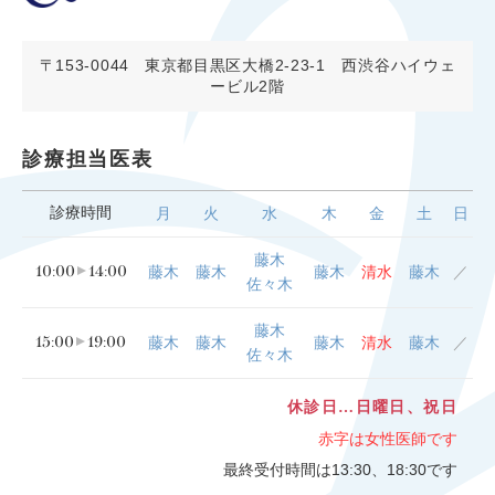
〒153-0044
東京都目黒区大橋2-23-1 西渋谷ハイウェ
ービル2階
診療担当医表
診療時間
月
火
水
木
金
土
日
藤木
10:00
14:00
藤木
藤木
藤木
清水
藤木
／
佐々木
藤木
15:00
19:00
藤木
藤木
藤木
清水
藤木
／
佐々木
休診日…日曜日、祝日
赤字は女性医師です
最終受付時間は13:30、18:30です