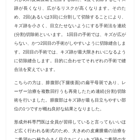
跡が長くなり、広がるリスクが高くなります。そのた
め、2回(あるいは3回)に分割して切除することにより、
キズ跡を小さく、目立たせないようにする手術法を連続
(分割)切除術といいます。 1回目の手術では、キズが広が
らない、かつ2回目の手術がしやすいように切除縫合しま
す。2回目の手術では、キズ跡が最大限きれいになるよう
に切除縫合します。目的に合わせてそれぞれの手術で縫
合法を変えています。
こちらの方は、腓腹部(下腿後面)の扁平母斑であり、レ
ーザー治療を複数回行うも再発したため連続(分割)切除
術を行いました。腓腹部はキズ跡が最も目立ちやすい部
位の1つですが概ね良好な結果となりました。
形成外科専門医は全員が習得していると言ってもいいほ
ど広く行われる術式
のため、大きめの皮膚腫瘍の治療を
ご希望かつ極力小さく目立ちにくいキズ跡をご希望の方