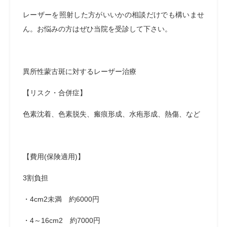
レーザーを照射した方がいいかの相談だけでも構いませ
ん。お悩みの方はぜひ当院を受診して下さい。
異所性蒙古斑に対するレーザー治療
【リスク・合併症】
色素沈着、色素脱失、瘢痕形成、水疱形成、熱傷、など
【費用(保険適用)】
3割負担
・
4cm
2
未満 約
6000
円
・
4
～
16cm
2
約
7000
円