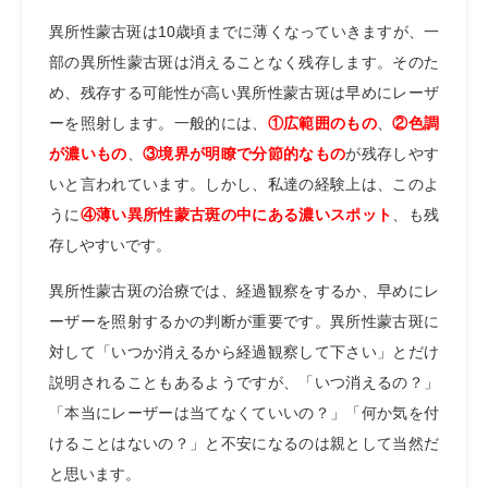
異所性蒙古斑は
10
歳頃までに薄くなっていきますが、一
部の異所性蒙古斑は消えることなく残存します。そのた
め、
残存する可能性が高い異所性蒙古斑は早めにレーザ
ーを照射します。一般的には、
①広範囲のもの
、
②色調
が濃いもの
、
③境界が明瞭で分節的なもの
が残存しやす
いと言われています。しかし、私達の経験上は、このよ
うに
④薄い異所性蒙古斑の中にある濃いスポット
、も残
存しやすいです。
異所性蒙古斑の治療では、経過観察をするか、早めにレ
ーザーを照射するかの判断が重要です。異所性蒙古斑に
対して「いつか消えるから経過観察して下さい」とだけ
説明されることもあるようですが、「いつ消えるの？」
「本当にレーザーは当てなくていいの？」「何か気を付
けることはないの？」と不安になるのは親として当然だ
と思います。