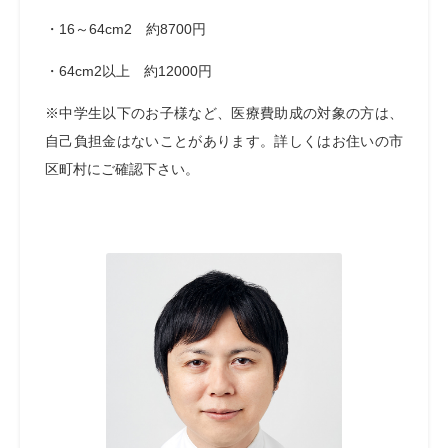
・
16
～
64cm
2
約
8700
円
・
64cm
2
以上 約
12000
円
※中学生以下のお子様など、医療費助成の対象の方は、
自己負担金はないことがあります。詳しくはお住いの市
区町村にご確認下さい。