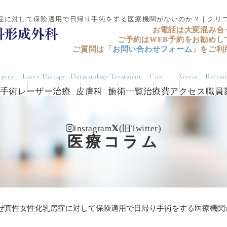
症に対して保険適用で日帰り手術をする医療機関がないのか？｜クリ
お電話は大変混み合
ご予約はWEB予約をお勧めし
ご質問は「
お問い合わせフォーム
」をご利
rgery
Laser Therapy
Dermatology
Treatment
Cost
Access
Recrui
手術
レーザー治療
皮膚科
施術一覧
治療費
アクセス
職員
Instagram
(旧Twitter)
医療コラム
ぜ真性女性化乳房症に対して保険適用で日帰り手術をする医療機関