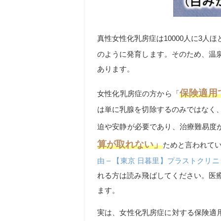
真性女性化乳房症は
10000
人に
3
人ほ
のように発育します。そのため、温
あります。
保険適用
女性化乳房症の方から「
は単に乳腺を切除するのみではなく
迫や安静が必要であり、治療難易度
算が取れない」
ためと言われて
由 – 【東京 日暮里】プラストクリニック
れる方は読み飛ばしてください。医
ます。
実は、女性化乳房症に対する保険適