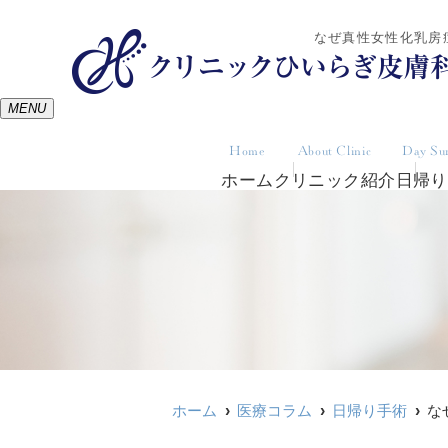
なぜ真性女性化乳房
MENU
Home
About Clinic
Day Su
ホーム
クリニック紹介
日帰り
ホーム
医療コラム
日帰り手術
な