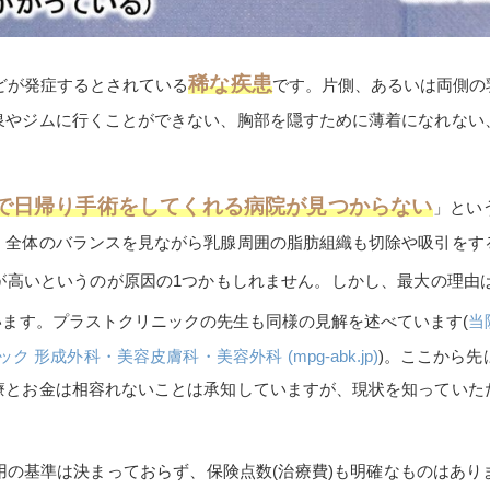
稀な疾患
どが発症するとされている
です。片側、あるいは両側の
泉やジムに行くことができない、胸部を隠すために薄着になれない
で日帰り手術をしてくれる病院が見つからない
」とい
、全体のバランスを見ながら乳腺周囲の脂肪組織も切除や吸引をす
が高いというのが原因の
1
つかもしれません。しかし、最大の理由
います。プラストクリニックの先生も同様の見解を述べています
(
当
 形成外科・美容皮膚科・美容外科 (mpg-abk.jp)
)
。ここから先
療とお金は相容れないことは承知していますが、現状を知っていた
用の基準は決まっておらず、保険点数
(
治療費
)
も明確なものはあり