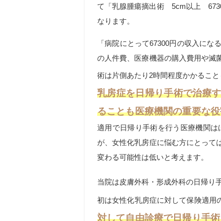
て「乳腺腫瘍摘出術
5cm以上
673
なります。
「病院にとって673
00
円の収入にな
の人件費、医療機器の購入費用や滅
術は片側あたり
2
時間程度かかること
乳房症を日帰り手術で治療
ることも医療機関の重要な役
適用で日帰り手術を行う医療機関は
が、女性化乳房症に悩む方にとって
変わる可能性は低いと考えます。
当院は皮膚外科・形成外科の日帰り
初は女性化乳房症に対して保険適用
対して自由診療で日帰り手術