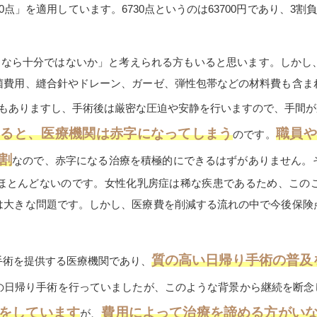
0点」を適用しています。6730点というのは637
00
円であり、
3
割負
るなら十分ではないか」と考えられる方もいると思います。しかし
菌費用、縫合針やドレーン、ガーゼ、弾性包帯などの材料費も含ま
もありますし、手術後は厳密な圧迫や安静を行いますので、手間が
すると、医療機関は赤字になってしまう
職員
のです。
割
なので、赤字になる治療を積極的にできるはずがありません。
ほとんどないのです。女性化乳房症は稀な疾患であるため、この
は大きな問題です。しかし、医療費を削減する流れの中で今後保険
質の高い日帰り手術の普及
手術を提供する医療機関であり、
の日帰り手術を行っていましたが、このような背景から継続を断念
をしています
費用によって治療を諦める方がい
が、