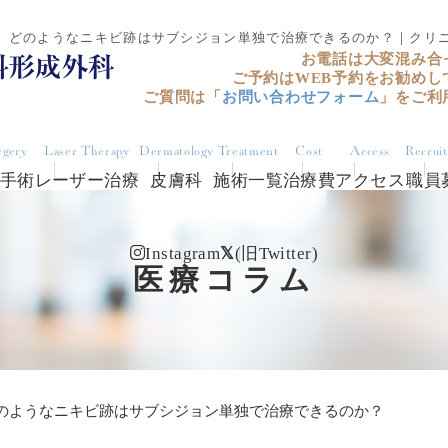
どのようなニキビ跡はサブシジョン単独で治療できるのか？｜クリ
お電話は大変混み合
ご予約はWEB予約をお勧めし
ご質問は「
お問い合わせフォーム
」をご利
rgery
Laser Therapy
Dermatology
Treatment
Cost
Access
Recrui
手術
レーザー治療
皮膚科
施術一覧
治療費
アクセス
職員
Instagram
(旧Twitter)
医療コラム
のようなニキビ跡はサブシジョン単独で治療できるのか？