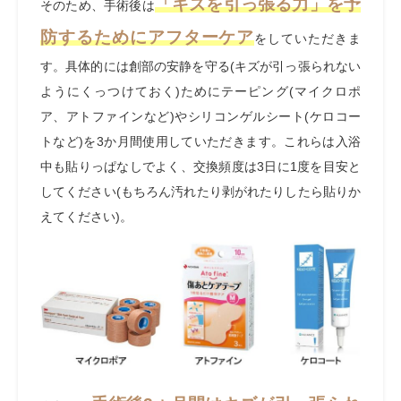
「キズを引っ張る力」を予
そのため、手術後は
防するためにアフターケア
をしていただきま
す。具体的には創部の安静を守る
(
キズが引っ張られない
ようにくっつけておく
)
ためにテーピング
(
マイクロポ
ア、アトファインなど
)
やシリコンゲルシート
(
ケロコー
トなど
)
を
3
か月間使用していただきます。これらは入浴
中も貼りっぱなしでよく、交換頻度は
3
日に
1
度を目安と
してください
(
もちろん汚れたり剥がれたりしたら貼りか
えてください
)
。