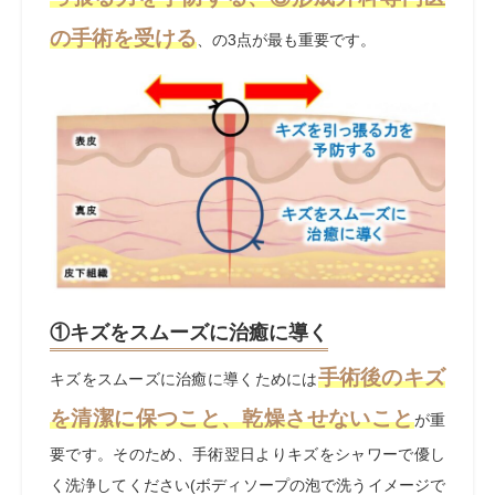
の手術を受ける
、の
3
点が最も重要です。
①キズをスムーズに治癒に導く
手術後のキズ
キズをスムーズに治癒に導くためには
を清潔に保つこと、乾燥させないこと
が重
要です。そのため、手術翌日よりキズをシャワーで優し
く洗浄してください
(
ボディソープの泡で洗うイメージで