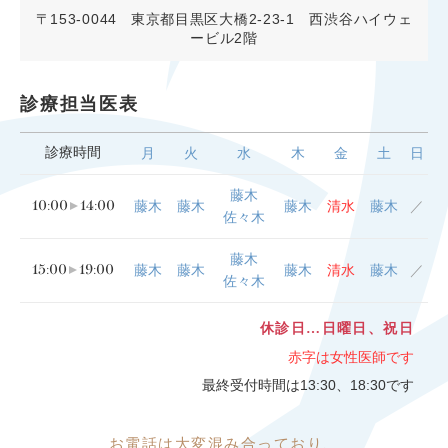
〒153-0044
東京都目黒区大橋2-23-1 西渋谷ハイウェ
ービル2階
診療担当医表
診療時間
月
火
水
木
金
土
日
藤木
10:00
14:00
藤木
藤木
藤木
清水
藤木
／
佐々木
藤木
15:00
19:00
藤木
藤木
藤木
清水
藤木
／
佐々木
休診日…日曜日、祝日
赤字は女性医師です
最終受付時間は13:30、18:30です
お電話は大変
混み合っており、