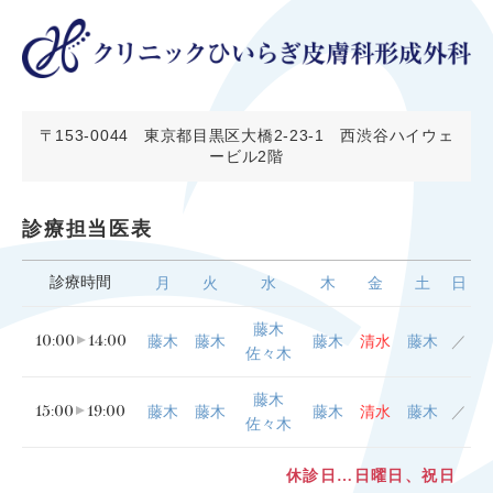
〒153-0044
東京都目黒区大橋2-23-1 西渋谷ハイウェ
ービル2階
診療担当医表
診療時間
月
火
水
木
金
土
日
藤木
10:00
14:00
藤木
藤木
藤木
清水
藤木
／
佐々木
藤木
15:00
19:00
藤木
藤木
藤木
清水
藤木
／
佐々木
休診日…日曜日、祝日