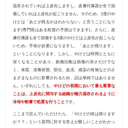
温存されていれば上皮化しますし、皮膚付属器が全て損
傷していれば上皮化が起こりません。そのため、2度のや
けどは「あとが残るかはわからない」と言うことになり
ます(専門医はある程度の予測はできます)。さらに、皮
膚付属器も全て損傷する3度のやけどは上皮化が起こらな
いため、手術が必要になりますし、「あとが残ります」
ということになります。しかし、やけどは時間とともに
深くなることがあり、創傷治癒は損傷の深さだけでな
く、体質、栄養状態、部位、血流、感染の有無などのさ
まざまなものに影響されるため、話は単純ではありませ
ん。いずれにしても
、
やけどの初期において最も重要な
ことは、上皮化に関与する組織が極力温存されるように
冷却や軟膏で処置を行うこと
です。
ここまで読んでいただけたら、「やけどの痕は残ります
か？？」という質問に対する答えが難しいことがわかっ