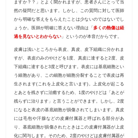
ますか？？」とよく聞かれますが、患者さんにとって当
然の疑問だと思います。しかし、この質問に対して医師
から明確な答えをもらえたことは少ないのではないでし
ょうか。医師が明確に答えない理由は「
多くの熱傷は経
過を見ないとわからない
」というのが本音だからです。
皮膚は浅いところから表皮、真皮、皮下組織に分かれま
すが、表皮のみのやけどを1度、真皮に達すると2度、皮
下組織に達すると3度と呼びます。表皮には基底細胞とい
う細胞があり、この細胞が細胞分裂することで表皮は再
生されます(これを上皮化と言います)。上皮化が起こる
とあとを残さずに治癒するため、1度のやけどは「あとが
残らずに治ります」と言うことができます。しかし、2度
になると表皮の基底細胞が損傷されてしまいます。真皮
には毛包や汗腺などの皮膚付属器と呼ばれる部分があ
り、基底細胞が損傷されたときはこの皮膚付属器が上皮
化に関与します。そのため、2度のやけどは皮膚付属器が