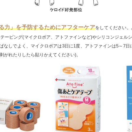
る力」を予防するためにアフターケア
をしてください。
にテーピング
(
マイクロポア、アトファインなど
)
やシリコンジェル
ぱなしでよく、マイクロポアは
3
日に
1
度、アトファインは5～7日
剥がれたりしたら貼りかえてください
)
。