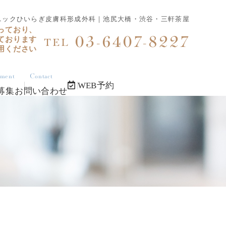
ニックひいらぎ皮膚科形成外科｜池尻大橋・渋谷・三軒茶屋
っており、
03-6407-8227
ております
TEL
用ください
tment
Contact
WEB予約
募集
お問い合わせ