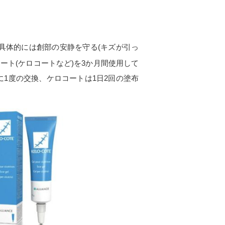
具体的には創部の安静を守る
(
キズが引っ
シート
(
ケロコートなど
)
を
3
か月間使用して
に1度の交換、ケロコートは1日2回の塗布