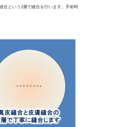
縫合という
2
層で縫合を行います。手術時