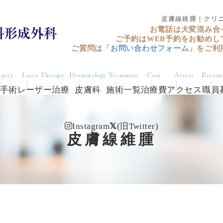
皮膚線維腫｜クリ
お電話は大変混み合
ご予約はWEB予約をお勧めし
ご質問は「
お問い合わせフォーム
」をご利
rgery
Laser Therapy
Dermatology
Treatment
Cost
Access
Recrui
手術
レーザー治療
皮膚科
施術一覧
治療費
アクセス
職員
Instagram
(旧Twitter)
皮膚線維腫