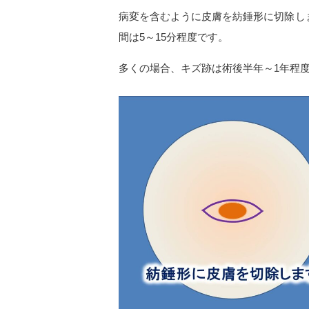
病変を含むように皮膚を紡錘形に切除し
間は
5
～
15
分程度です。
多くの場合、キズ跡は術後半年～
1
年程