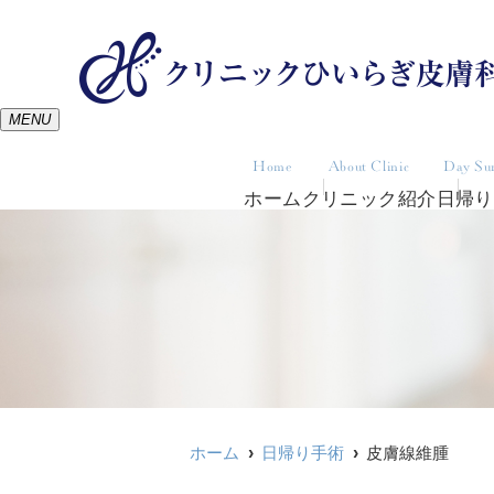
MENU
Home
About Clinic
Day Su
ホーム
クリニック紹介
日帰り
ホーム
日帰り手術
皮膚線維腫