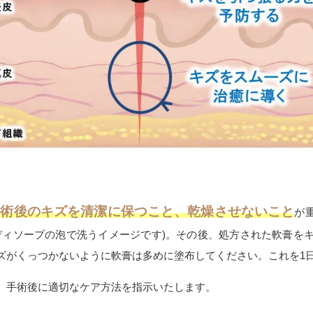
手術後のキズを清潔に保つこと、乾燥させないこと
が
ディソープの泡で洗うイメージです
)。その後、
処方された軟膏を
ズがくっつかないように軟膏は多めに塗布してください。これを
1
、手術後に適切なケア方法を指示いたします。