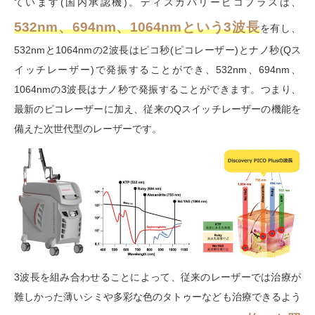
ています
(
国内承認機
)
。ディスカバリーピコプラスは、
532nm、694nm、1064nmという3波長
を有し、
532nm
と
1064nm
の
2
波長はピコ秒
(
ピコレーザー
)
とナノ秒
(Q
ス
イッチレーザー
)
で発振することができ、
532nm
、
694nm
、
1064nm
の
3
波長はナノ秒で発振することができます。つまり、
最新のピコレーザーに加え、従来の
Q
スイッチレーザーの機能を
備えた次世代型のレーザーです。
3
波長を組み合わせることによって、従来のレーザーでは治療が
難しかった薄いシミや多彩な色のタトゥーなども治療できるよう