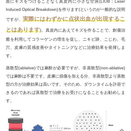
面にキズをつけることなく真皮内に小さな空洞(LIOB：Laser
Induced Optical Breakdown)を作ります(というのが一般的な説明
実際にはわずかに点状出血が出現するこ
ですが、
とはあります
)。真皮内にあえてキズを作ることで、創傷治
癒を利用してコラーゲンの増生を促し、ニキビ跡、こじわ、毛
穴、皮膚の質感改善やタイトニングなどに治療効果を発揮しま
す。
蒸散型(ablative)では麻酔が必要ですが、非蒸散型(non-ablative)
では麻酔は不要です。皮膚に損傷を加える分、非蒸散型より蒸散
型の方が治療効果は高いです。そのため、ダウンタイムを許容で
きるのであれば蒸散型で治療をお受けになることをお勧めしま
す。