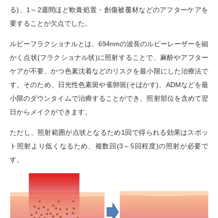
る
)
、
1
～
2
週間ほど軟膏処置・創傷被覆材などのアフターケアを
要することが欠点でした。
ルビーフラクショナルとは、
694nm
の波長のルビーレーザーを細
かく点状
(
フラクショナル状
)
に照射することで、麻酔やアフター
ケアが不要、かつ色素沈着などのリスクを最小限にした治療法で
す。そのため、日光性色素斑や雀卵斑
(
そばかす
)
、
ADM
などを最
小限のダウンタイムで治療することができ、照射部位を含めて翌
日からメイクができます。
ただし、照射範囲が点状となるため
1
回で得られる効果はスポッ
ト照射より低くなるため、複数回
(3
～
5
回程度
)
の照射が必要で
す。