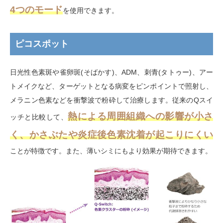
4つのモード
を使用できます。
ピコスポット
日光性色素斑や雀卵斑
(
そばかす
)
、
ADM
、刺青
(
タトゥー
)
、アー
トメイクなど、ターゲットとなる病変をピンポイントで照射し、
メラニン色素などを衝撃波で粉砕して治療します。従来の
Q
スイ
熱による周囲組織への影響が小さ
ッチと比較して、
く、かさぶたや炎症後色素沈着が起こりにくい
ことが特徴です。また、薄いシミにもより効果が期待できます。