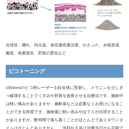
合併症：腫れ、内出血、炎症後色素沈着、かさぶた、水疱形成、
瘢痕、色素脱失、肝斑の悪化など
ピコトーニング
1064nm
のピコ秒レーザーを顔全体に照射し、メラニンを少しず
つ破壊することでくすみや肝斑を改善させる治療法です。施術中
は軽い痛みがありますが、麻酔薬などは必要なくお受けになるこ
とができる程度です。施術後に軽い赤みやほてりが出現すること
がありますが、数時間で落ち着くことがほとんどでありダウンタ
イムはほとんどありません。。洗顔や入浴は治療当日から可能で