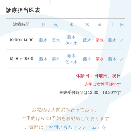
診療担当医表
診療時間
月
火
水
木
金
土
日
藤木
10:00
14:00
藤木
藤木
藤木
清水
藤木
／
佐々木
藤木
15:00
19:00
藤木
藤木
藤木
清水
藤木
／
佐々木
休診日…日曜日、祝日
赤字は女性医師です
最終受付時間は13:30、18:30です
お電話は大変
混み合っており、
ご予約はWEB予約をお勧めしております
ご質問は「
お問い合わせフォーム
」を