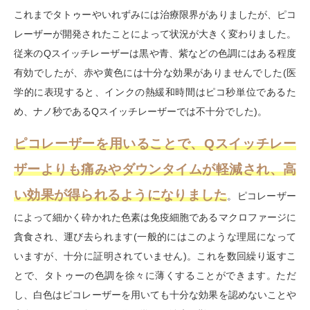
これまでタトゥーやいれずみには治療限界がありましたが、ピコ
レーザーが開発されたことによって状況が大きく変わりました。
従来の
Q
スイッチレーザーは黒や青、紫などの色調にはある程度
有効でしたが、赤や黄色には十分な効果がありませんでした
(
医
学的に表現すると、インクの熱緩和時間はピコ秒単位であるた
め、ナノ秒である
Q
スイッチレーザーでは不十分でした
)
。
ピコレーザーを用いることで、Qスイッチレー
ザーよりも痛みやダウンタイムが軽減され、高
い効果が得られるようになりました
。ピコレーザー
によって細かく砕かれた色素は免疫細胞であるマクロファージに
貪食され、運び去られます
(
一般的にはこのような理屈になって
いますが、十分に証明されていません
)
。これを数回繰り返すこ
とで、タトゥーの色調を徐々に薄くすることができます。ただ
し、白色はピコレーザーを用いても十分な効果を認めないことや