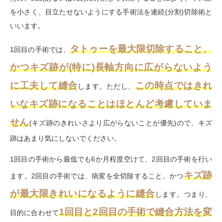
を小さく、目立たせないようにする手術法を連続
(
分割
)
切除術と
いいます。
タトゥーを最大限切除すること、
1回目の手術では、
かつキズ跡が(特に)長軸方向に広がらないよう
に工夫して縫合
この時点ではきれ
します。ただし、
いなキズ跡になることはほとんど考慮していま
せん
(
キズ跡のきれいさより広がらないことが優先
)
ので、キズ
跡はあまり気にしないでください。
1回目の手術から最低でも
6
か月程度空けて、
2
回目の手術を行い
キズ跡
ます。
2
回目の手術では、病変を全切除すること、かつ
が最大限きれいになるように縫合
します。つまり、
1回目と2回目の手術で縫合方法を変
目的に合わせて