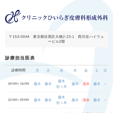
〒153-0044
東京都目黒区大橋2-23-1 西渋谷ハイウェ
ービル2階
診療担当医表
診療時間
月
火
水
木
金
土
日
藤木
10:00
14:00
藤木
藤木
藤木
清水
藤木
／
佐々木
藤木
15:00
19:00
藤木
藤木
藤木
清水
藤木
／
佐々木