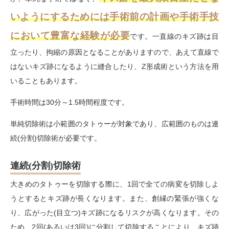
いようにするためには手術前の計画や手術手技
において豊富な経験が必要
です。一直線のキズ跡は目
立ったり、拘縮の原因となることがありますので、あえて直線で
はないキズ跡になるように縫合したり、
Z
形成術という方法を用
いることもあります。
手術時間は
30
分～
1.5
時間程度です。
単純切除術は小範囲のタトゥーが対象であり、広範囲のものは連
続
(
分割
)
切除術が必要です。
連続(分割)切除術
大きめのタトゥーを切除する際に、
1
回で全ての病変を切除しよ
うとするとキズ跡が長くなります。また、創縁の緊張が強くな
り、広がった
(
目立つ
)
キズ跡になるリスクが高くなります。その
ため、
2
回
(
あるいは
3
回
)
に分割して切除することにより、キズ跡