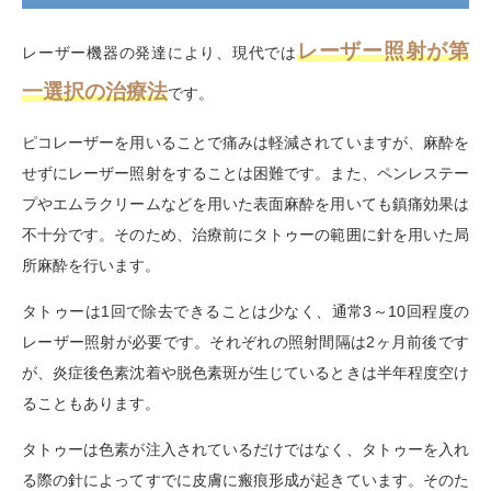
レーザー照射が第
レーザー機器の発達により、現代では
一選択の治療法
です。
ピコレーザーを用いることで痛みは軽減されていますが、麻酔を
せずにレーザー照射をすることは困難です。また、ペンレステー
プやエムラクリームなどを用いた表面麻酔を用いても鎮痛効果は
不十分です。そのため、治療前にタトゥーの範囲に針を用いた局
所麻酔を行います。
タトゥーは
1
回で除去できることは少なく、通常
3
～
10
回程度の
レーザー照射が必要です。それぞれの照射間隔は
2
ヶ月前後です
が、炎症後色素沈着や脱色素斑が生じているときは半年程度空け
ることもあります。
タトゥーは色素が注入されているだけではなく、タトゥーを入れ
る際の針によってすでに皮膚に瘢痕形成が起きています。そのた