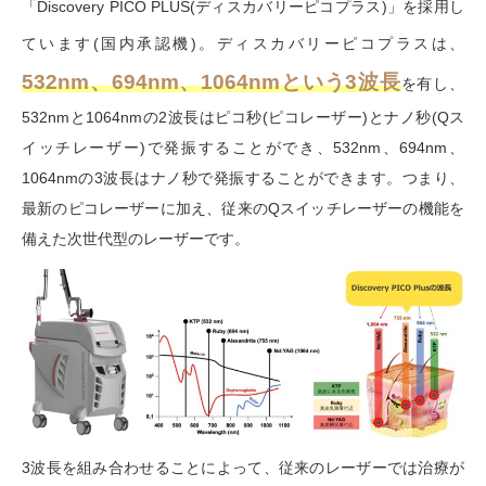
「
Discovery PICO PLUS(
ディスカバリーピコプラス
)
」を採用し
ています
(
国内承認機
)
。ディスカバリーピコプラスは、
532nm、694nm、1064nmという3波長
を有し、
532nm
と
1064nm
の
2
波長はピコ秒
(
ピコレーザー
)
とナノ秒
(Q
ス
イッチレーザー
)
で発振することができ、
532nm
、
694nm
、
1064nm
の
3
波長はナノ秒で発振することができます。つまり、
最新のピコレーザーに加え、従来の
Q
スイッチレーザーの機能を
備えた次世代型のレーザーです。
3
波長を組み合わせることによって、従来のレーザーでは治療が