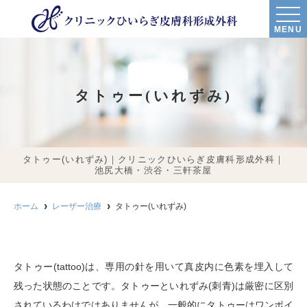
MENU
タトゥー(いれずみ)
タトゥー(いれずみ)｜クリニックひいらぎ皮膚科形成外科｜
池尻大橋・渋谷・三軒茶屋
ホーム
レーザー治療
タトゥー(いれずみ)
タトゥー
(tattoo)
は、専用の針を用いて真皮内に色素を埋入して
残った状態のことです。タトゥーといれずみ(刺青)は厳密に区別
されているわけではありませんが、一般的にタトゥーはワンポイ