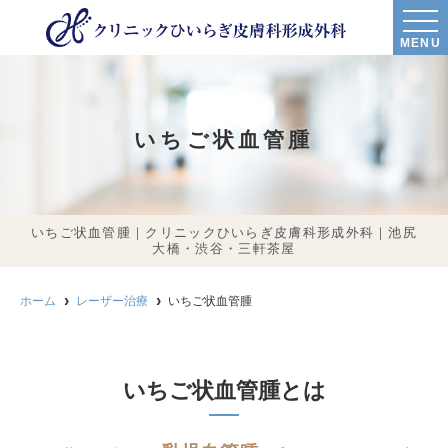
MENU
いちご状血管腫
いちご状血管腫｜クリニックひいらぎ皮膚科形成外科｜池尻
大橋・渋谷・三軒茶屋
ホーム
レーザー治療
いちご状血管腫
いちご状血管腫とは