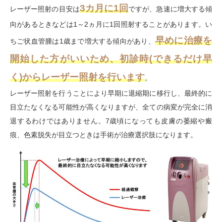
3カ月に1回
レーザー照射の目安は
ですが、急速に増大する傾
向があるときなどは1～2ヵ月に1回照射することがあります。い
早めに治療を
ちご状血管腫は1歳まで増大する傾向があり、
開始した方がいいため、初診時(できるだけ早
く)からレーザー照射を行います
。
レーザー照射を行うことにより早期に退縮期に移行し、最終的に
目立たなくなる可能性が高くなりますが、全ての病変が完全に消
退するわけではありません。7歳頃になっても皮膚の萎縮や瘢
痕、色素脱失が目立つときは手術が治療選択肢になります。