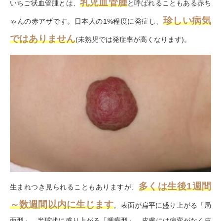
乳児血管腫
いちご状血管腫とは、
と呼ばれることもある赤ち
珍しい病気
ゃんの赤アザです。日本人の1%程度に発症し、
ではありません
(未熟児では発症率が高くなります)。
多くは生後1週間
生まれつき見られることもありますが、
～数週間以内に生じます
。表面が扁平に盛り上がる「局
面型」、半球状に盛り上がる「腫瘤型」、皮膚には病変がなく皮