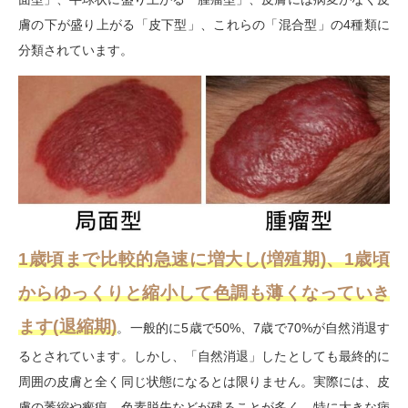
膚の下が盛り上がる「皮下型」、これらの「混合型」の4種類に
分類されています。
1歳頃まで比較的急速に増大し(増殖期)、1歳頃
からゆっくりと縮小して色調も薄くなっていき
ます(退縮期)
。一般的に5歳で50%、7歳で70%が自然消退す
るとされています。しかし、「自然消退」したとしても最終的に
周囲の皮膚と全く同じ状態になるとは限りません。実際には、皮
膚の萎縮や瘢痕、色素脱失などが残ることが多く、特に大きな病