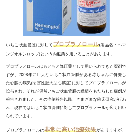
プロプラノロール
いちご状血管腫に対して
(製品名：ヘマ
ンジオルシロップ)という内服薬を用いることがあります。
プロプラノロールはもともと降圧薬として用いられてきた薬剤で
すが、2008年に巨大ないちご状血管腫がある赤ちゃんに併発し
た心臓の病気(閉塞性肥大型心筋症)に対してプロプラノロールが
投与され、それが偶然いちご状血管腫の退縮をもたらした症例が
報告されました。その症例報告以降、さまざまな臨床研究が行わ
れ、現在ではいちご状血管腫に対してプロプラノールが広く用い
られています。
非常に高い治療効果
プロプラノロールは
がありますが、