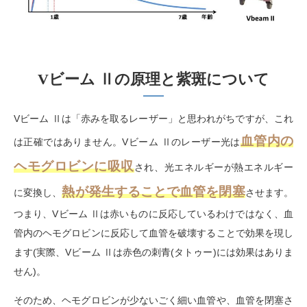
Vビーム Ⅱの原理と紫斑について
Vビーム Ⅱは「赤みを取るレーザー」と思われがちですが、これ
血管内の
は正確ではありません。Vビーム Ⅱ
のレーザー光は
ヘモグロビンに吸収
され、光エネルギーが熱エネルギー
熱が発生することで血管を閉塞
に変換し、
させます。
つまり、
Vビーム Ⅱ
は赤いものに反応しているわけではなく、血
管内のヘモグロビンに反応して血管を破壊することで効果を現し
ます
(
実際、
Vビーム Ⅱ
は赤色の刺青
(
タトゥー
)
には効果はありま
せん
)
。
そのため、ヘモグロビンが少ないごく細い血管や、血管を閉塞さ