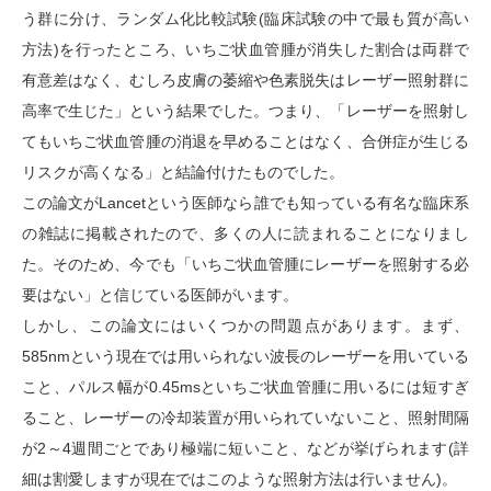
う群に分け、ランダム化比較試験(臨床試験の中で最も質が高い
方法)を行ったところ、いちご状血管腫が消失した割合は両群で
有意差はなく、むしろ皮膚の萎縮や色素脱失はレーザー照射群に
高率で生じた」という結果でした。つまり、「レーザーを照射し
てもいちご状血管腫の消退を早めることはなく、合併症が生じる
リスクが高くなる」と結論付けたものでした。
この論文がLancetという医師なら誰でも知っている有名な臨床系
の雑誌に掲載されたので、多くの人に読まれることになりまし
た。そのため、今でも「いちご状血管腫にレーザーを照射する必
要はない」と信じている医師がいます。
しかし、この論文にはいくつかの問題点があります。まず、
585nmという現在では用いられない波長のレーザーを用いている
こと、パルス幅が0.45msといちご状血管腫に用いるには短すぎ
ること、レーザーの冷却装置が用いられていないこと、照射間隔
が2～4週間ごとであり極端に短いこと、などが挙げられます(詳
細は割愛しますが現在ではこのような照射方法は行いません)。