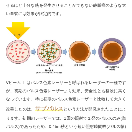
せるほど十分な熱を発生させることができない静脈瘤のような太
い血管には効果が限定的です。
Vビーム Ⅱはパルス色素レーザーと呼ばれるレーザーの一種です
が、初期のパルス色素レーザーより効果、安全性とも格段に高く
なっています。特に初期のパルス色素レーザーと比較して大きく
サブパルス
改善したのは、
という方法が開発されたことによ
ります。初期のレーザーでは、1回の照射で１発のパルスのみ
(
単
パルス
)
であったため、
0.45m秒
という短い照射時間幅
(
パルス幅
)