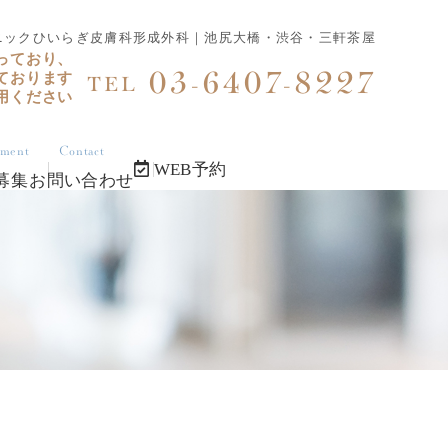
リニックひいらぎ皮膚科形成外科｜池尻大橋・渋谷・三軒茶屋
っており、
03-6407-8227
ております
TEL
用ください
tment
Contact
WEB予約
募集
お問い合わせ