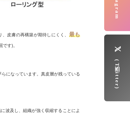
Instagram
最も
り、皮膚の再構築が期待しにくく、
屈です)。
(旧Twitter)
が平らになっています。真皮層が残っている
織に波及し、組織が強く収縮することによ