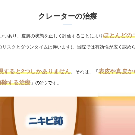
クレーターの治療
ほとんどの
つつあり、皮膚の状態を正しく評価することにより
のリスクとダウンタイムは伴います)。当院では有効性が広く認め
。
現すると2つしかありません
表皮や真皮か
。それは、
「
解除する治療
」の2つで
す。