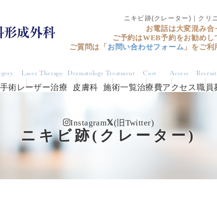
ニキビ跡(クレーター)｜ク
お電話は大変混み合
ご予約はWEB予約をお勧めし
ご質問は「
お問い合わせフォーム
」をご利
rgery
Laser Therapy
Dermatology
Treatment
Cost
Access
Recrui
手術
レーザー治療
皮膚科
施術一覧
治療費
アクセス
職員
Instagram
(旧Twitter)
ニキビ跡(クレーター)