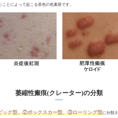
たことによって起こる茶色の色素斑です。
萎縮性瘢痕(クレーター)の分類
ピック型、②ボックスカー型、③ローリング型
に分類