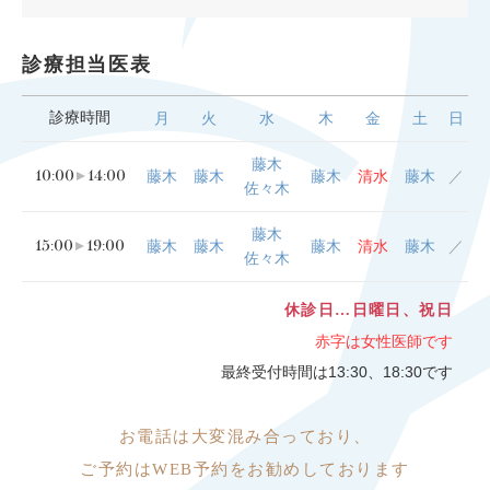
診療担当医表
診療時間
月
火
水
木
金
土
日
藤木
10:00
14:00
藤木
藤木
藤木
清水
藤木
／
佐々木
藤木
15:00
19:00
藤木
藤木
藤木
清水
藤木
／
佐々木
休診日…日曜日、祝日
赤字は女性医師です
最終受付時間は13:30、18:30です
お電話は大変
混み合っており、
ご予約はWEB予約をお勧めしております