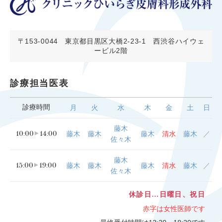
〒153-0044
東京都目黒区大橋2-23-1 西渋谷ハイウェ
ービル2階
診療担当医表
診療時間
月
火
水
木
金
土
日
藤木
10:00
14:00
藤木
藤木
藤木
清水
藤木
／
佐々木
藤木
15:00
19:00
藤木
藤木
藤木
清水
藤木
／
佐々木
休診日…日曜日、祝日
赤字は女性医師です